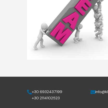
+30 6932437199
info@kl
+30 2114102523